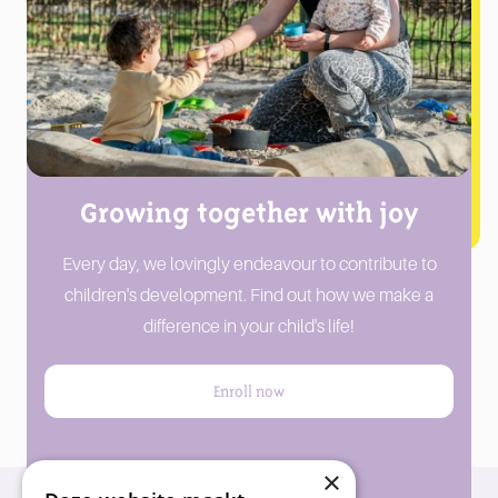
Growing together with joy
Every day, we lovingly endeavour to contribute to
children's development. Find out how we make a
difference in your child's life!
Enroll now
Plan a tour
×