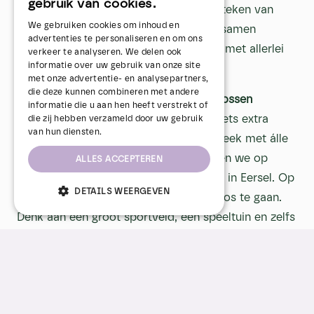
gebruik van cookies.
Deze zomer staat het Bazenbos in het teken van
We gebruiken cookies om inhoud en
Bosbouwers & Uitvindbazen!
We gaan samen
advertenties te personaliseren en om ons
ontdekken, creëren en experimenteren met allerlei
verkeer te analyseren. We delen ook
informatie over uw gebruik van onze site
leuke en uitdagende activiteiten.
met onze advertentie- en analysepartners,
die deze kunnen combineren met andere
Gezamenlijke kick-off met alle Bazenbossen
informatie die u aan hen heeft verstrekt of
We trappen de zomervakantie af met iets extra
die zij hebben verzameld door uw gebruik
van hun diensten.
bijzonders: een gezamenlijke kick-offweek met álle
Bazenbossen van 13 t/m 17 juli. Dit doen we op
ALLES ACCEPTEREN
Camping W’tjewel aan de Stokkelen 43 in Eersel. Op
DETAILS WEERGEVEN
deze toffe locatie is er alle ruimte om los te gaan.
Denk aan een groot sportveld, een speeltuin en zelfs
een dierenweide. De perfecte plek voor een week
vol actie, spel én uiteraard plezier.
De overige vakantieweken vindt de opvang gewoon
plaats op de eigen Bazenboslocatie.
Een overzicht