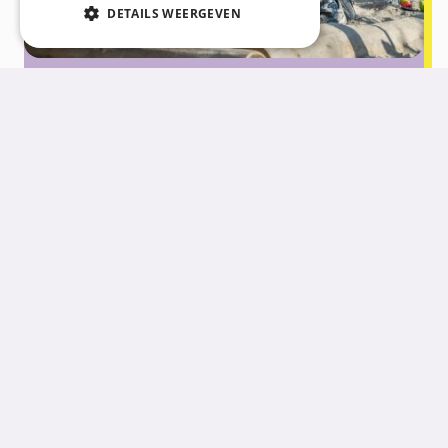
DETAILS WEERGEVEN
Growing together with joy
Every day, we lovingly endeavour to contribute to
children's development. Find out how we make a
difference in your child's life!
Enroll now
Plan a tour