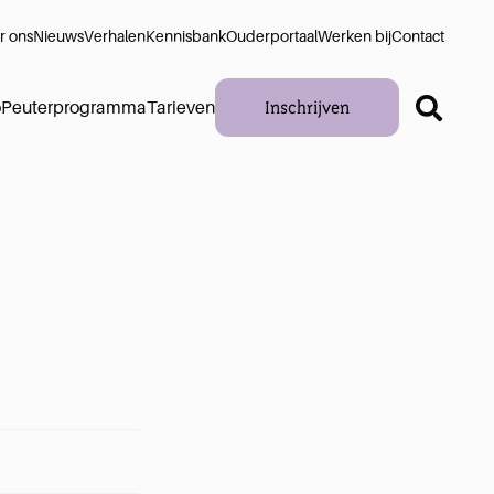
r ons
Nieuws
Verhalen
Kennisbank
Ouderportaal
Werken bij
Contact
Inschrijven
o
Peuterprogramma
Tarieven