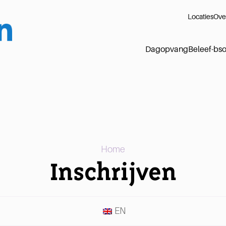
Locaties
Ove
Dagopvang
Beleef-bs
Home
Inschrijven
EN