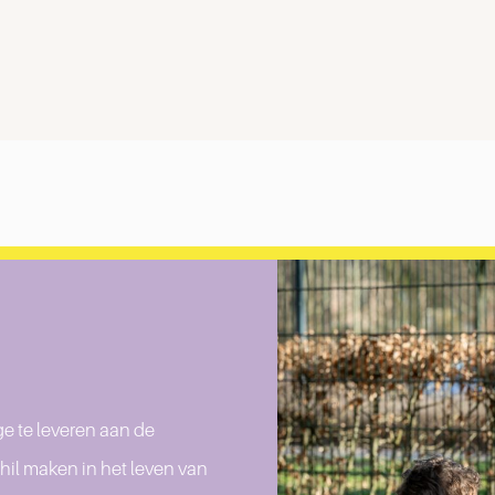
e te leveren aan de
hil maken in het leven van