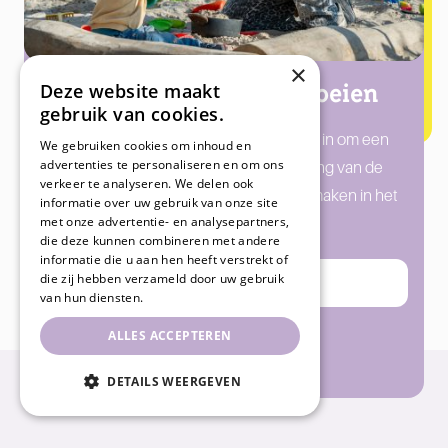
×
Met plezier samen groeien
Deze website maakt
gebruik van cookies.
Iedere dag spannen we ons met liefde in om een
We gebruiken cookies om inhoud en
advertenties te personaliseren en om ons
bijdrage te leveren aan de ontwikkeling van de
verkeer te analyseren. We delen ook
kinderen. Ontdek hoe wij een verschil maken in het
informatie over uw gebruik van onze site
met onze advertentie- en analysepartners,
leven van jouw kind!
die deze kunnen combineren met andere
informatie die u aan hen heeft verstrekt of
die zij hebben verzameld door uw gebruik
Direct inschrijven
van hun diensten.
ALLES ACCEPTEREN
Rondleiding plannen
DETAILS WEERGEVEN