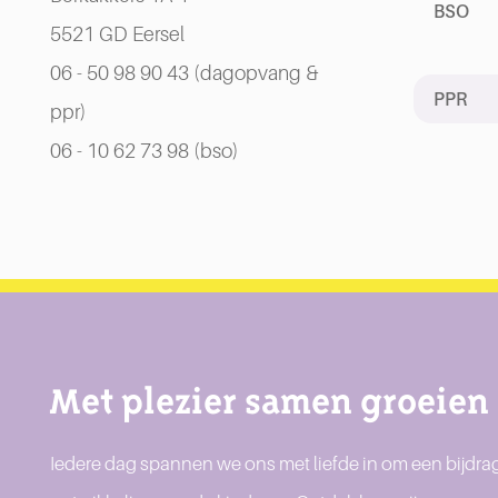
BSO
5521 GD Eersel
06 - 50 98 90 43 (dagopvang &
PPR
ppr)
06 - 10 62 73 98 (bso)
Met plezier samen groeien
Iedere dag spannen we ons met liefde in om een bijdrag