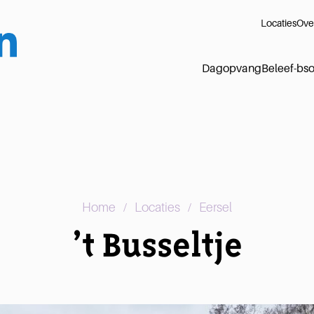
Locaties
Ove
Dagopvang
Beleef-bs
/
/
Home
Locaties
Eersel
’t Busseltje