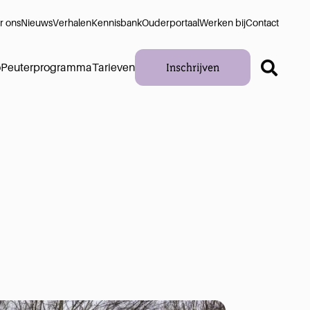
r ons
Nieuws
Verhalen
Kennisbank
Ouderportaal
Werken bij
Contact
Inschrijven
o
Peuterprogramma
Tarieven