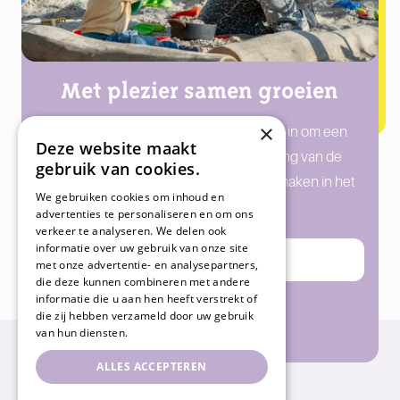
Met plezier samen groeien
×
Iedere dag spannen we ons met liefde in om een
Deze website maakt
bijdrage te leveren aan de ontwikkeling van de
gebruik van cookies.
kinderen. Ontdek hoe wij een verschil maken in het
We gebruiken cookies om inhoud en
leven van jouw kind!
advertenties te personaliseren en om ons
verkeer te analyseren. We delen ook
informatie over uw gebruik van onze site
Direct inschrijven
met onze advertentie- en analysepartners,
die deze kunnen combineren met andere
informatie die u aan hen heeft verstrekt of
die zij hebben verzameld door uw gebruik
Rondleiding plannen
van hun diensten.
ALLES ACCEPTEREN