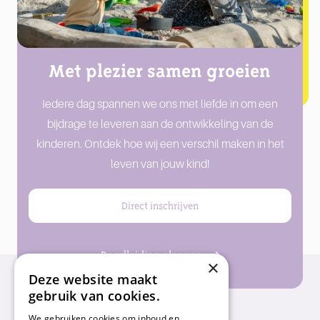
Met plezier samen groeien
Iedere dag spannen we ons met liefde in om een
bijdrage te leveren aan de ontwikkeling van de
kinderen. Ontdek hoe wij een verschil maken in het
leven van jouw kind!
Direct inschrijven
Rondleiding plannen
×
Deze website maakt
gebruik van cookies.
We gebruiken cookies om inhoud en