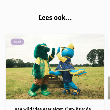
Lees ook…
NIEUWS
Van wild idee naar eigen Clup-ijsje: de