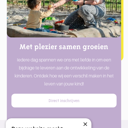
Met plezier samen groeien
Iedere dag spannen we ons met liefde in om een
bijdrage te leveren aan de ontwikkeling van de
kinderen. Ontdek hoe wij een verschil maken in het
leven van jouw kind!
Direct inschrijven
Rondleiding plannen
×