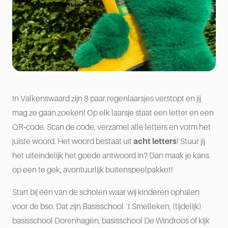
In Valkenswaard zijn 8 paar regenlaarsjes verstopt en jij
mag ze gaan zoeken! Op elk laarsje staat een letter en een
QR‑code. Scan de code, verzamel alle letters en vorm het
juiste woord. Het woord bestaat uit
acht letters
! Stuur jij
het uiteindelijk het goede antwoord in? Dan maak je kans
op een te gek, avontuurlijk buitenspeelpakket!
Start bij één van de scholen waar wij kinderen ophalen
voor de bso. Dat zijn Basisschool ´t Smelleken, (tijdelijk)
basisschool Dorenhagen, basisschool De Windroos óf kijk