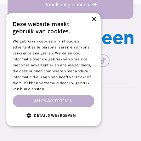
Rondleiding plannen
×
Deze website maakt
gebruik van cookies.
We gebruiken cookies om inhoud en
advertenties te personaliseren en om ons
verkeer te analyseren. We delen ook
informatie over uw gebruik van onze site
met onze advertentie- en analysepartners,
die deze kunnen combineren met andere
informatie die u aan hen heeft verstrekt of
die zij hebben verzameld door uw gebruik
van hun diensten.
Nummereen
ALLES ACCEPTEREN
DETAILS WEERGEVEN
Snel naar