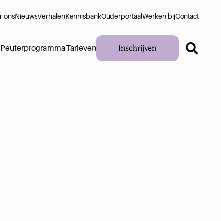
r ons
Nieuws
Verhalen
Kennisbank
Ouderportaal
Werken bij
Contact
Inschrijven
o
Peuterprogramma
Tarieven