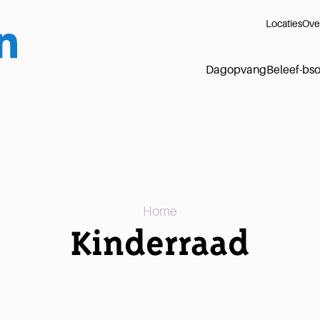
Locaties
Ove
Dagopvang
Beleef-bs
Home
Kinderraad