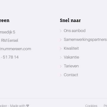
reen
Snel naar
Ons aanbod
msedijk 5
Samenwerkingspartners
 RM Eersel
Kwaliteit
@nummereen.com
 - 51 78 14
Vakantie
Tarieven
Contact
ooker
– Made with 💙
Cookies
Pr