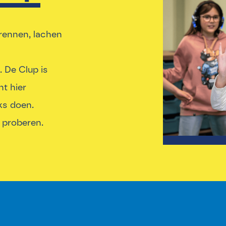
 rennen, lachen
. De Clup is
nt hier
ks doen.
 proberen.