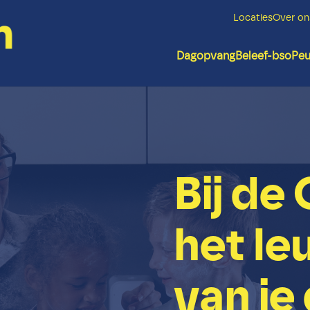
Locaties
Over on
Dagopvang
Beleef-bso
Pe
Bij de 
het le
van je