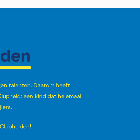
lden
igen talenten. Daarom heeft
 Clupheld: een kind dat helemaal
lers.
Cluphelden!