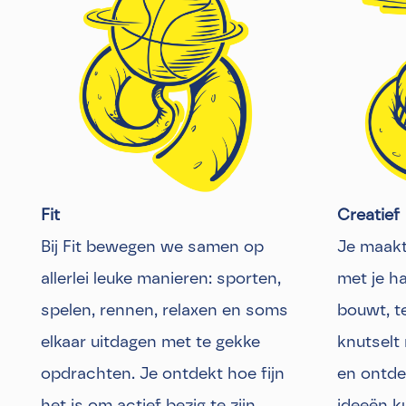
Fit
Creatief
Bij Fit bewegen we samen op
Je maakt
allerlei leuke manieren: sporten,
met je ha
spelen, rennen, relaxen en soms
bouwt, te
elkaar uitdagen met te gekke
knutselt 
opdrachten. Je ontdekt hoe fijn
en ontde
het is om actief bezig te zijn,
ideeën k