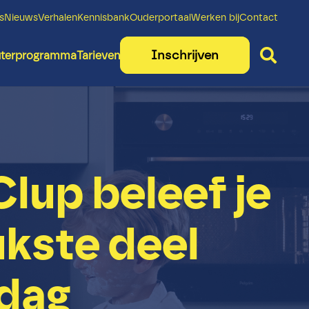
s
Nieuws
Verhalen
Kennisbank
Ouderportaal
Werken bij
Contact
Inschrijven
uterprogramma
Tarieven
Clup beleef je
ukste deel
 dag