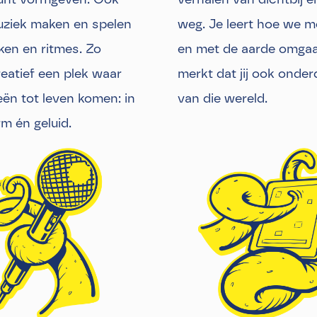
uziek maken en spelen
weg. Je leert hoe we m
ken en ritmes. Zo
en met de aarde omga
eatief een plek waar
merkt dat jij ook onder
eën tot leven komen: in
van die wereld.
rm én geluid.