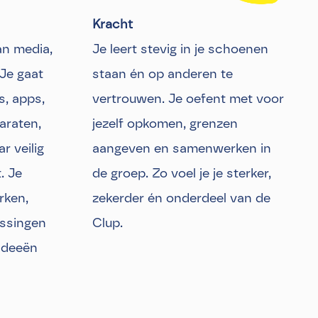
Kracht
an media,
Je leert stevig in je schoenen
Je gaat
staan én op anderen te
s, apps,
vertrouwen. Je oefent met voor
araten,
jezelf opkomen, grenzen
ar veilig
aangeven en samenwerken in
. Je
de groep. Zo voel je je sterker,
rken,
zekerder én onderdeel van de
ossingen
Clup.
ideeën