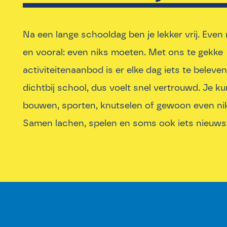
Na een lange schooldag ben je lekker vrij. Even
en vooral: even niks moeten. Met ons te gekke
activiteitenaanbod is er elke dag iets te beleven
dichtbij school, dus voelt snel vertrouwd. Je ku
bouwen, sporten, knutselen of gewoon even ni
Samen lachen, spelen en soms ook iets nieuws