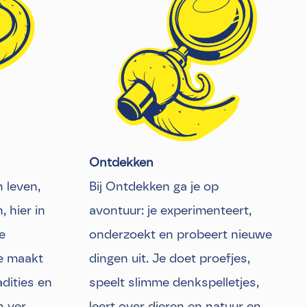
Ontdekken
 leven,
Bij Ontdekken ga je op
 hier in
avontuur: je experimenteert,
e
onderzoekt en probeert nieuwe
Je maakt
dingen uit. Je doet proefjes,
adities en
speelt slimme denkspelletjes,
n ver
leert over dieren en natuur en