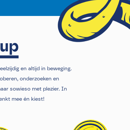
lup
elzijdig en altijd in beweging.
proberen, onderzoeken en
maar sowieso met plezier. In
 denkt mee én kiest!