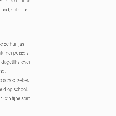
rtelde hij thuis
h had; dat vond
e ze hun jas
uit met puzzels
 dagelijks leven.
het
p school zeker.
eid op school.
 zo’n fijne start