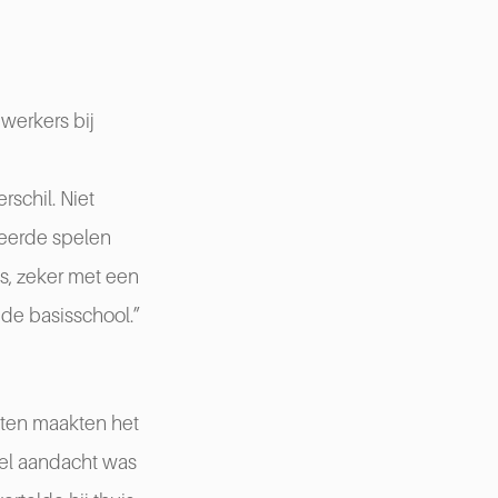
werkers bij
schil. Niet
 leerde spelen
s, zeker met een
 de basisschool.”
iten maakten het
eel aandacht was