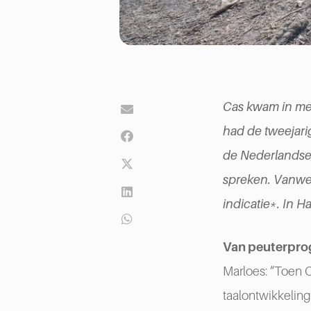
Cas kwam in mei
had de tweejari
de Nederlandse,
spreken. Vanweg
indicatie*. In 
Van peuterpro
Marloes: “Toen C
taalontwikkeling