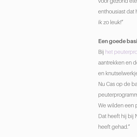
voor gezond eten
enthousiast dat 
ik zo leuk!”
Een goede bas
Bij
het peuterp
aantrekken en de
en knutselwerkje
Nu Cas op de ba
peuterprogramma.
We wilden een p
Dat heeft hij bi
heeft gehad.”