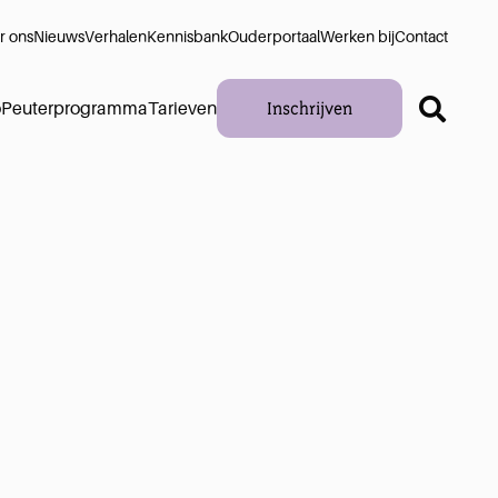
r ons
Nieuws
Verhalen
Kennisbank
Ouderportaal
Werken bij
Contact
Inschrijven
o
Peuterprogramma
Tarieven