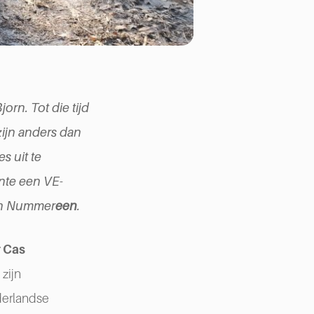
rn. Tot die tijd
zijn anders dan
s uit te
nte een VE-
van Nummer
een
.
 Cas
zijn
derlandse