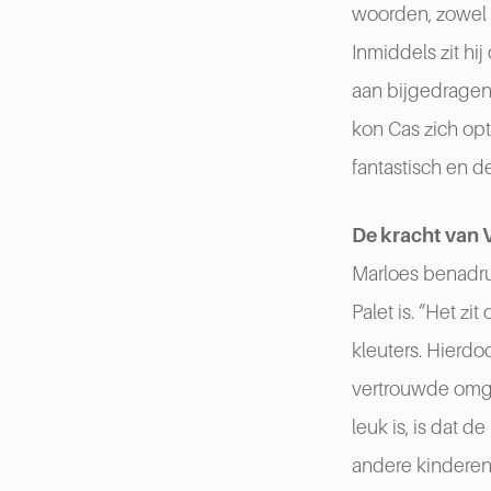
woorden, zowel t
Inmiddels zit hi
aan bijgedragen
kon Cas zich op
fantastisch en d
De kracht van
Marloes benadr
Palet is. “Het z
kleuters. Hierdo
vertrouwde omgev
leuk is, is dat
andere kinderen 