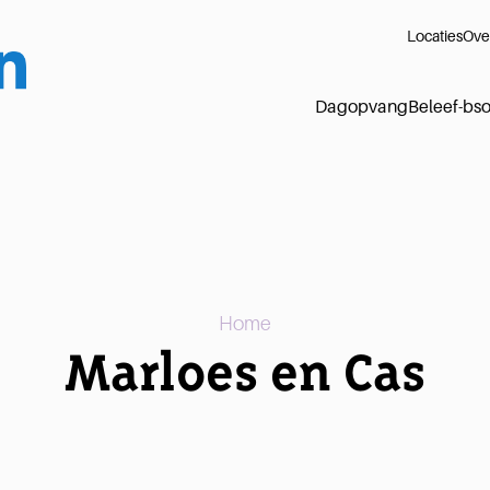
Locaties
Ove
Dagopvang
Beleef-bs
Home
Marloes en Cas