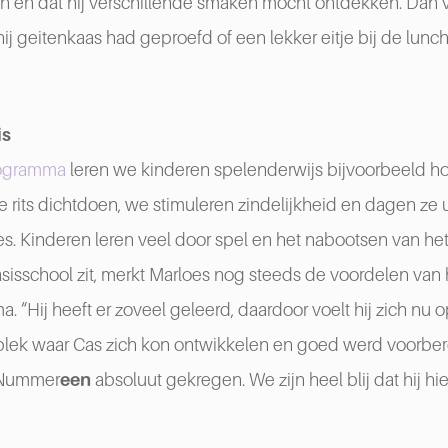
 en dat hij verschillende smaken mocht ontdekken. Dan ve
hij geitenkaas had geproefd of een lekker eitje bij de lunc
is
rogramma
leren we kinderen spelenderwijs bijvoorbeeld ho
 rits dichtdoen, we stimuleren zindelijkheid en dagen ze 
s. Kinderen leren veel door spel en het nabootsen van het
sisschool zit, merkt Marloes nog steeds de voordelen van 
 “Hij heeft er zoveel geleerd, daardoor voelt hij zich nu o
lek waar Cas zich kon ontwikkelen en goed werd voorber
j Nummer
een
absoluut gekregen. We zijn heel blij dat hij hier