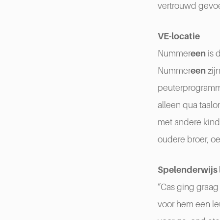
vertrouwd gevoe
VE-locatie
Nummer
een
is 
Nummer
een
zij
peuterprogramma
alleen qua taalo
met andere kind
oudere broer, oe
Spelenderwijs 
“Cas ging graag 
voor hem een leu