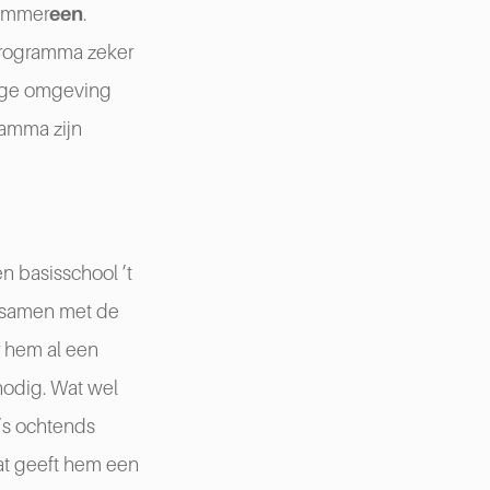
Nummer
een
.
rprogramma zeker
lige omgeving
ramma zijn
en basisschool ’t
en samen met de
r hem al een
nodig. Wat wel
’s ochtends
dat geeft hem een