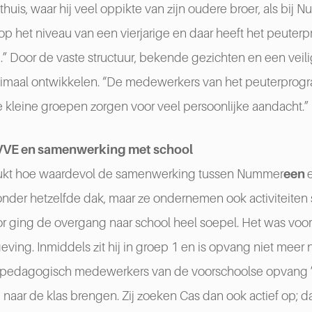
huis, waar hij veel oppikte van zijn oudere broer, als bij 
j op het niveau van een vierjarige en daar heeft het peute
.” Door de vaste structuur, bekende gezichten en een vei
timaal ontwikkelen. “De medewerkers van het peuterprog
e kleine groepen zorgen voor veel persoonlijke aandacht.”
 VVE en samenwerking met school
ukt hoe waardevol de samenwerking tussen Nummer
een
it onder hetzelfde dak, maar ze ondernemen ook activiteit
or ging de overgang naar school heel soepel. Het was voo
ing. Inmiddels zit hij in groep 1 en is opvang niet meer 
 de pedagogisch medewerkers van de voorschoolse opvang 
naar de klas brengen. Zij zoeken Cas dan ook actief op; 