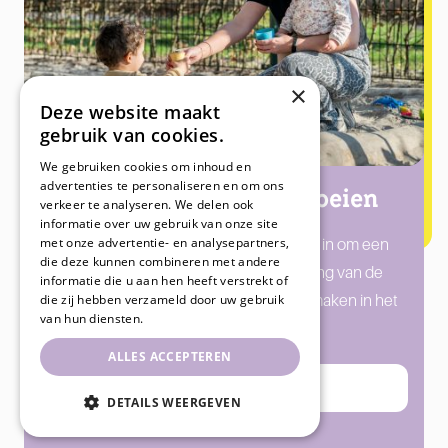
×
Deze website maakt
gebruik van cookies.
We gebruiken cookies om inhoud en
advertenties te personaliseren en om ons
Met plezier samen groeien
verkeer te analyseren. We delen ook
informatie over uw gebruik van onze site
met onze advertentie- en analysepartners,
Iedere dag spannen we ons met liefde in om een
die deze kunnen combineren met andere
bijdrage te leveren aan de ontwikkeling van de
informatie die u aan hen heeft verstrekt of
die zij hebben verzameld door uw gebruik
kinderen. Ontdek hoe wij een verschil maken in het
van hun diensten.
leven van jouw kind!
ALLES ACCEPTEREN
Direct inschrijven
DETAILS WEERGEVEN